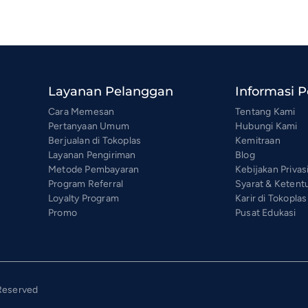
Layanan Pelanggan
Informasi 
Cara Memesan
Tentang Kami
Pertanyaan Umum
Hubungi Kami
Berjualan di Tokoplas
Kemitraan
Layanan Pengiriman
Blog
Metode Pembayaran
Kebijakan Privas
Program Referral
Syarat & Ketent
Loyalty Program
Karir di Tokoplas
Promo
Pusat Edukasi
 Reserved