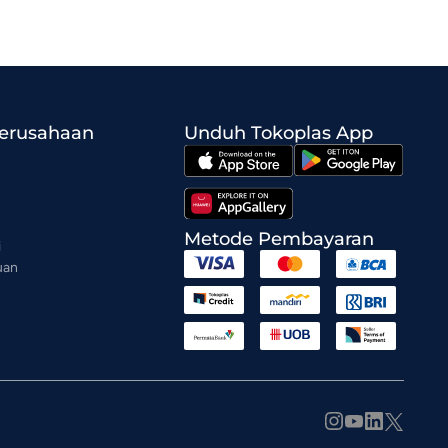
Perusahaan
Unduh Tokoplas App
Metode Pembayaran
i
uan