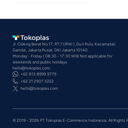
Jl. Cideng Barat No.17, RT.11/RW.1, Duri Pulo, Kecamatan
Gambir, Jakarta Pusat, DKI Jakarta 10140
Monday - Friday | 08:30 - 17:30 WIB Not applicable for
weekends and public holidays
hello@tokoplas.com
+62 813 8999 9779
+62 21 2907 3222
hello@tokoplas.com
© 2019 - 2026 PT Tokoplas E-Commerce Indonesia. All Rights