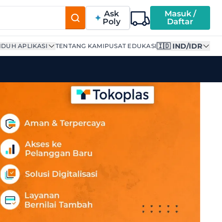
Ask
Masuk /
Poly
Daftar
🇮🇩 IND/IDR
DUH APLIKASI
TENTANG KAMI
PUSAT EDUKASI
 polypropylene biodegr…"