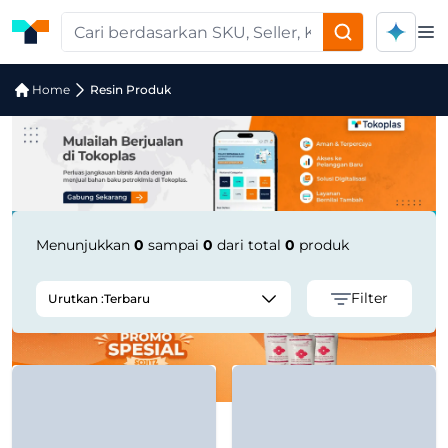
Op
Pencarian Produk "Other Halal-certif
Home
Resin Produk
Menunjukkan
0
sampai
0
dari total
0
produk
Filter
Urutkan :
Terbaru