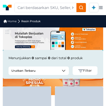
Op
Pencarian Produk "PET Lamination Fil
Home
Resin Produk
Menunjukkan
0
sampai
0
dari total
0
produk
Filter
Urutkan :
Terbaru