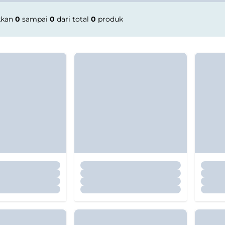
kkan
0
sampai
0
dari total
0
produk