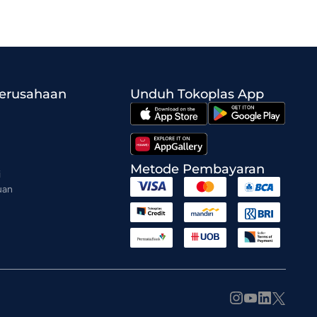
Perusahaan
Unduh Tokoplas App
Metode Pembayaran
i
uan