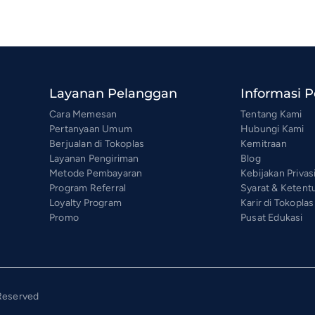
Layanan Pelanggan
Informasi 
Cara Memesan
Tentang Kami
Pertanyaan Umum
Hubungi Kami
Berjualan di Tokoplas
Kemitraan
Layanan Pengiriman
Blog
Metode Pembayaran
Kebijakan Privas
Program Referral
Syarat & Ketent
Loyalty Program
Karir di Tokoplas
Promo
Pusat Edukasi
 Reserved