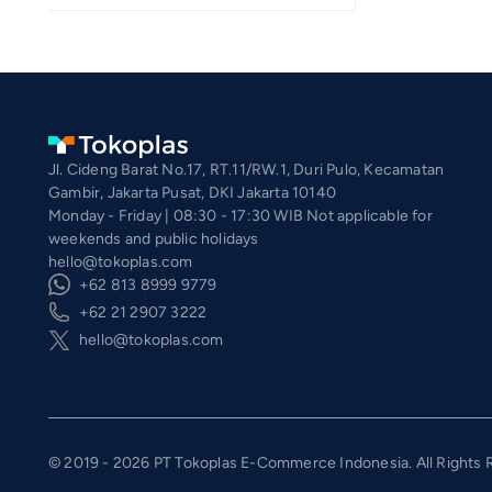
Jl. Cideng Barat No.17, RT.11/RW.1, Duri Pulo, Kecamatan
Gambir, Jakarta Pusat, DKI Jakarta 10140
Monday - Friday | 08:30 - 17:30 WIB Not applicable for
weekends and public holidays
hello@tokoplas.com
+62 813 8999 9779
+62 21 2907 3222
hello@tokoplas.com
© 2019 - 2026 PT Tokoplas E-Commerce Indonesia. All Rights