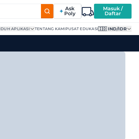
Ask
Masuk /
Poly
Daftar
🇮🇩 IND/IDR
DUH APLIKASI
TENTANG KAMI
PUSAT EDUKASI
s