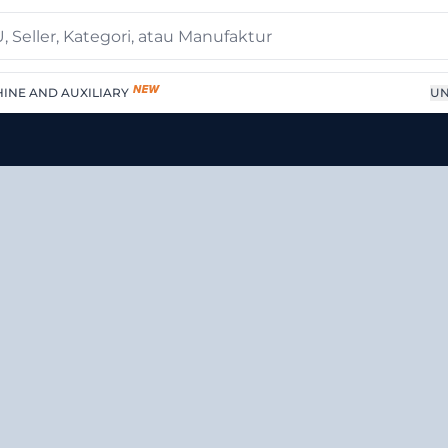
INE AND AUXILIARY
UN
N HD Series" di Tokopla