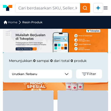
Op
Pencarian Produk "PETRO GREASE EP 
Home
Resin Produk
Menunjukkan
0
sampai
0
dari total
0
produk
Filter
Urutkan :
Terbaru