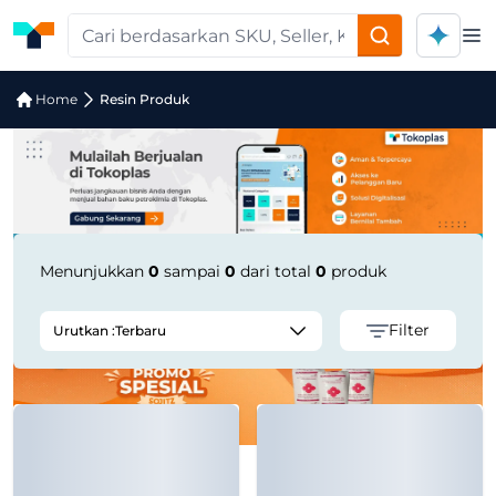
Op
Pencarian Produk "POLYTAM PF 0800
Home
Resin Produk
Menunjukkan
0
sampai
0
dari total
0
produk
Filter
Urutkan :
Terbaru