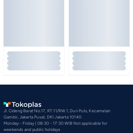
Jl. Cideng Barat No.17, RT.11/RW.1, Duri Pulo, Kecamatan
Gambir, Jakarta Pusat, DKI Jakarta 10140
Monday - Friday | 08:30 - 17:30 WIB Not applicable for
weekends and public holidays