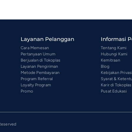
Layanan Pelanggan
Informasi 
Cara Memesan
Tentang Kami
Pertanyaan Umum
Hubungi Kami
Berjualan di Tokoplas
Kemitraan
Layanan Pengiriman
Blog
Metode Pembayaran
Kebijakan Privas
Program Referral
Syarat & Ketent
Loyalty Program
Karir di Tokoplas
Promo
Pusat Edukasi
 Reserved