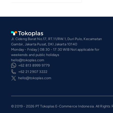
Jl. Cideng Barat No.17, RT.11/RW.1, Duri Pulo, Kecamatan
Gambir, Jakarta Pusat, DKI Jakarta 10140
Monday - Friday | 08:30 - 17:30 WIB Not applicable for
weekends and public holidays
hello@tokoplas.com
+62 813 8999 9779
+62 21 2907 3222
hello@tokoplas.com
© 2019 - 2026 PT Tokoplas E-Commerce Indonesia. All Rights