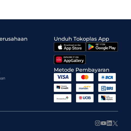
Perusahaan
Unduh Tokoplas App
Metode Pembayaran
i
uan