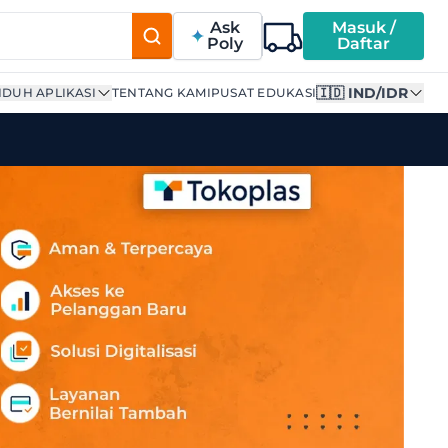
Ask
Masuk /
Poly
Daftar
🇮🇩 IND/IDR
DUH APLIKASI
TENTANG KAMI
PUSAT EDUKASI
di Tokoplas