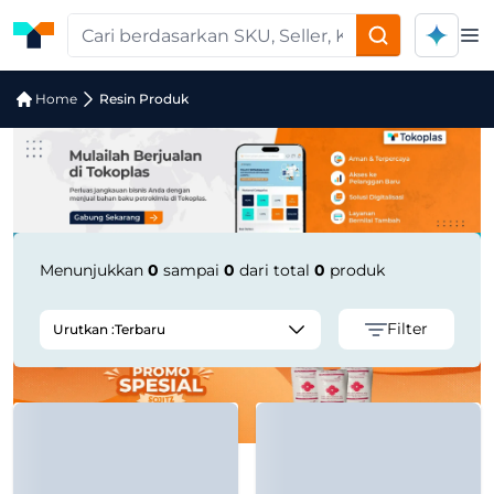
Op
Pencarian Produk "Petro Grease EP – 
Home
Resin Produk
Menunjukkan
0
sampai
0
dari total
0
produk
Filter
Urutkan :
Terbaru