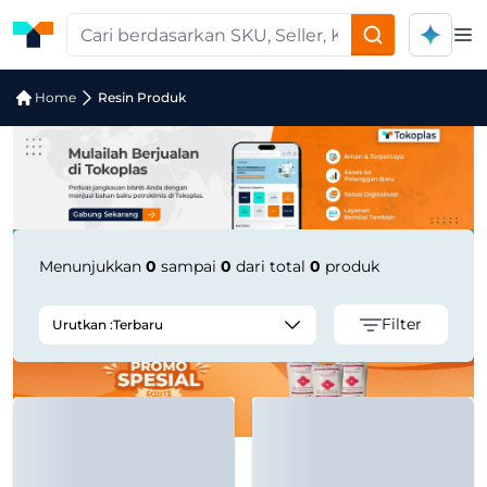
Op
Pencarian Produk "Polyethylene Garm
Home
Resin Produk
Menunjukkan
0
sampai
0
dari total
0
produk
Filter
Urutkan :
Terbaru