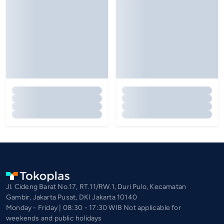
Jl. Cideng Barat No.17, RT.11/RW.1, Duri Pulo, Kecamatan
Gambir, Jakarta Pusat, DKI Jakarta 10140
Monday - Friday | 08:30 - 17:30 WIB Not applicable for
weekends and public holidays