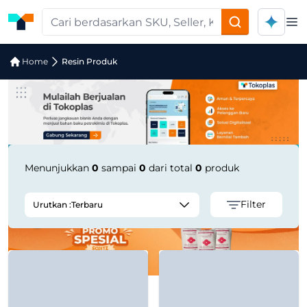
Op
Pencarian Produk "Punching Dies (3
Home
Resin Produk
Menunjukkan
0
sampai
0
dari total
0
produk
Filter
Urutkan :
Terbaru