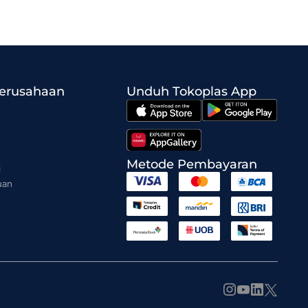
Perusahaan
Unduh Tokoplas App
Metode Pembayaran
i
uan