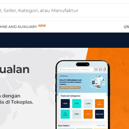
INE AND AUXILIARY
UN
led HDPE Pellets – Natur