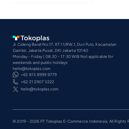
Jl. Cideng Barat No.17, RT.11/RW.1, Duri Pulo, Kecamatan
Gambir, Jakarta Pusat, DKI Jakarta 10140
Monday - Friday | 08:30 - 17:30 WIB Not applicable for
weekends and public holidays
hello@tokoplas.com
+62 813 8999 9779
+62 21 2907 3222
hello@tokoplas.com
© 2019 - 2026 PT Tokoplas E-Commerce Indonesia. All Rights