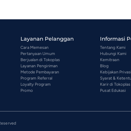
Layanan Pelanggan
Informasi 
Cara Memesan
Tentang Kami
Pertanyaan Umum
Hubungi Kami
Berjualan di Tokoplas
Kemitraan
Layanan Pengiriman
Blog
Metode Pembayaran
Kebijakan Privas
Program Referral
Syarat & Ketent
Loyalty Program
Karir di Tokoplas
Promo
Pusat Edukasi
 Reserved