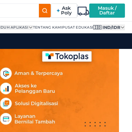
Ask
Masuk /
Poly
Daftar
🇮🇩 IND/IDR
DUH APLIKASI
TENTANG KAMI
PUSAT EDUKASI
al Grade" di Tokoplas