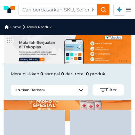
Op
Pencarian Produk "SCG ELPRO HDPE gr
Home
Resin Produk
Menunjukkan
0
sampai
0
dari total
0
produk
Filter
Urutkan :
Terbaru