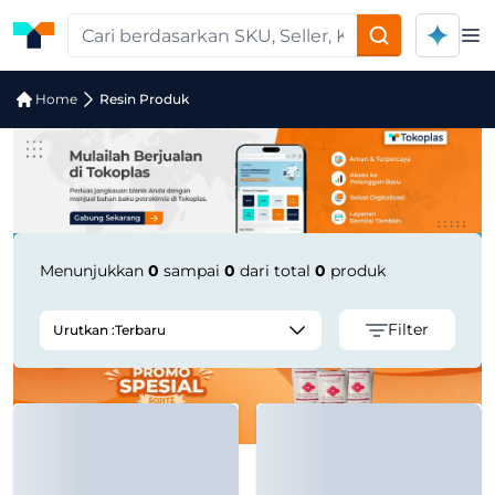
Op
Pencarian Produk "Titanvene™ HD505
Home
Resin Produk
Menunjukkan
0
sampai
0
dari total
0
produk
Filter
Urutkan :
Terbaru