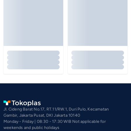
Jl. Cideng Barat No.17, RT.11/RW.1, Duri Pulo, Kecamatan
Gambir, Jakarta Pusat, DKI Jakarta 10140
Monday - Friday | 08:30 - 17:30 WIB Not applicable for
weekends and public holidays