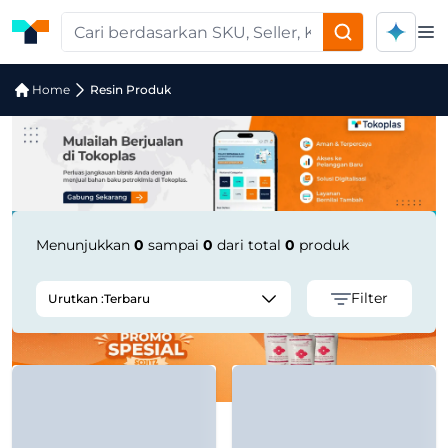
Op
Pencarian Produk "Torque Sensor for
Home
Resin Produk
Menunjukkan
0
sampai
0
dari total
0
produk
Filter
Urutkan :
Terbaru