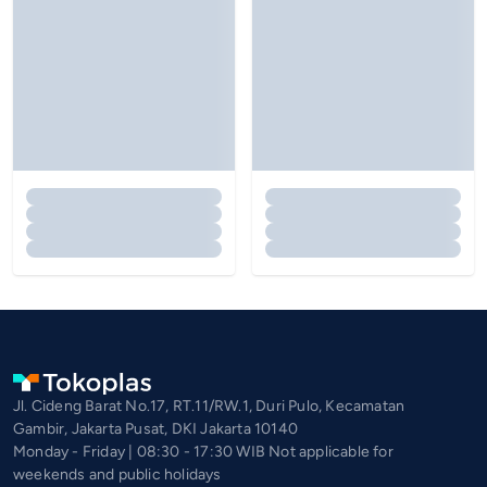
Jl. Cideng Barat No.17, RT.11/RW.1, Duri Pulo, Kecamatan
Gambir, Jakarta Pusat, DKI Jakarta 10140
Monday - Friday | 08:30 - 17:30 WIB Not applicable for
weekends and public holidays