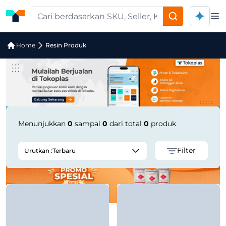
Op
Pencarian Produk "ULTRAFORM® N22
Home
Resin Produk
Menunjukkan
0
sampai
0
dari total
0
produk
Filter
Urutkan :
Terbaru