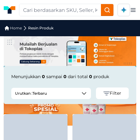
Op
Pencarian Produk "Virgin HDPE Blow
Home
Resin Produk
Menunjukkan
0
sampai
0
dari total
0
produk
Filter
Urutkan :
Terbaru