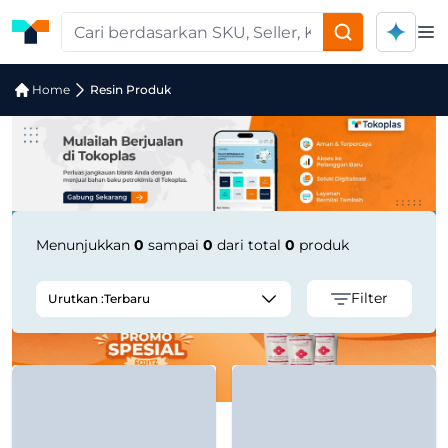
Op
Pencarian Produk "rABS Natural" di 
Home
Resin Produk
Menunjukkan
0
sampai
0
dari total
0
produk
Filter
Urutkan :
Terbaru