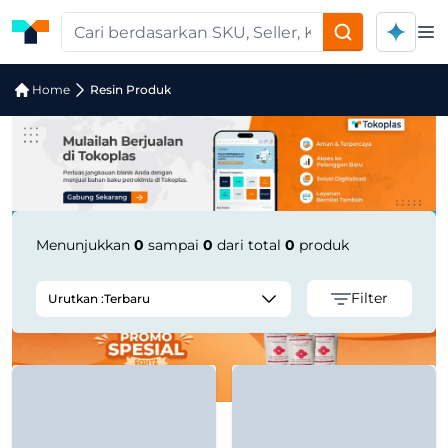
Op
Pencarian Produk "rPET Granules 3m
Home
Resin Produk
Menunjukkan
0
sampai
0
dari total
0
produk
Filter
Urutkan :
Terbaru