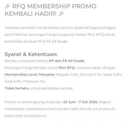
🎉 RFQ MEMBERSHIP PROMO
KEMBALI HADIR! 🎉
Tokoplas kembali menghadirkan promo eksklusif bagi pelanggan
setia! Nikmati potongan harga langsung melalui fitur RFQ untuk
pembelian produk PP & PE All Grade.
Syarat & Ketentuan:
Berlaku untuk pembelian
PP dan PE All Grade.
Potongan harga berlaku untuk
fitur RFQ
, menyesuaikan dengan
Membership Level Tokoplas
(
Reguler 0.6%, Bronze 0.7%, Silver 0.8%,
Gold 0.9%, Platinum 1%).
Tidak berlaku
untuk pembelian
sampel.
Promo ini berlangsung mulai dari
23 Juni – 7 Juli 2025.
Segera
manfaatkan kesempatan bertransaksi lebih hemat untuk penuhi
kebutuhan produksimu!