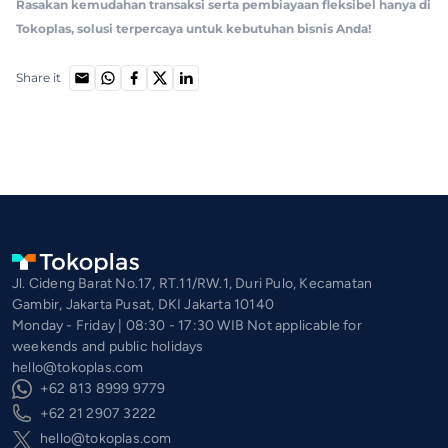
Rasakan kemudahan transaksi serta pembiayaan fleksibel hanya di
Tokoplas, solusi terpercaya untuk kebutuhan bisnis Anda!
Share it
Jl. Cideng Barat No.17, RT.11/RW.1, Duri Pulo, Kecamatan
Gambir, Jakarta Pusat, DKI Jakarta 10140
Monday - Friday | 08:30 - 17:30 WIB Not applicable for
weekends and public holidays
hello@tokoplas.com
+62 813 8999 9779
+62 21 2907 3222
hello@tokoplas.com