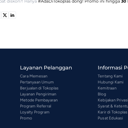
pat diskon?! Hanya
#AdaDiTokoplas
dong! Promo ini hingga
30 
Layanan Pelanggan
Informasi 
Cara Memesan
Tentang Kami
Pertanyaan Umum
Hubungi Kami
Berjualan di Tokoplas
Kemitraan
Layanan Pengiriman
Blog
Metode Pembayaran
Kebijakan Privas
Program Referral
Syarat & Ketent
Loyalty Program
Karir di Tokoplas
Promo
Pusat Edukasi