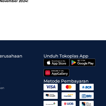
November 2024!
Perusahaan
Unduh Tokoplas App
Metode Pembayaran
i
uan