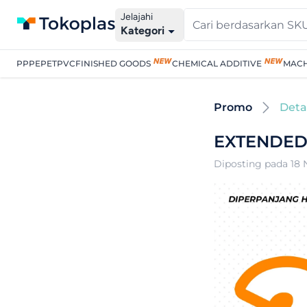
Jelajahi
Kategori
PP
PE
PET
PVC
FINISHED GOODS
CHEMICAL ADDITIVE
MACH
Promo
Deta
EXTENDED
Diposting pada 18 