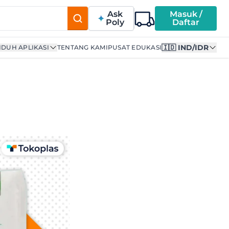
Ask
Masuk /
Poly
Daftar
🇮🇩 IND/IDR
DUH APLIKASI
TENTANG KAMI
PUSAT EDUKASI