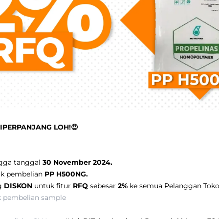
DIPERPANJANG LOH!😍
gga tanggal
30 November 2024.
uk pembelian
PP H500NG.
g
DISKON
untuk fitur
RFQ
sebesar
2%
ke semua Pelanggan Toko
k pembelian sample