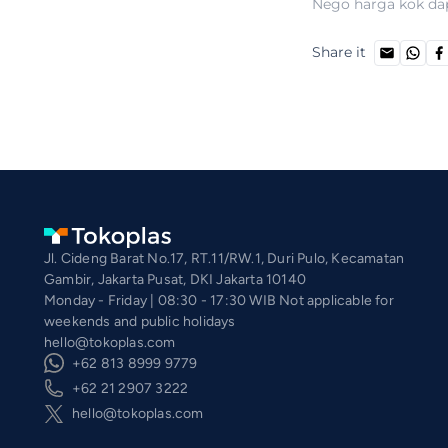
Nego harga kok da
Share it
Jl. Cideng Barat No.17, RT.11/RW.1, Duri Pulo, Kecamatan
Gambir, Jakarta Pusat, DKI Jakarta 10140
Monday - Friday | 08:30 - 17:30 WIB Not applicable for
weekends and public holidays
hello@tokoplas.com
+62 813 8999 9779
+62 21 2907 3222
hello@tokoplas.com