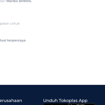
dan
Marlex 50100S.
patan untuk
lusi terpercaya
Perusahaan
Unduh Tokoplas App