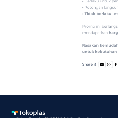
•⁠ ⁠
Berlaku untuk pe
•
⁠ ⁠Potongan langs
•⁠ ⁠Tidak berlaku
unt
Promo ini berlang
mendapatkan
harg
Rasakan kemudahan
untuk kebutuhan 
Share it