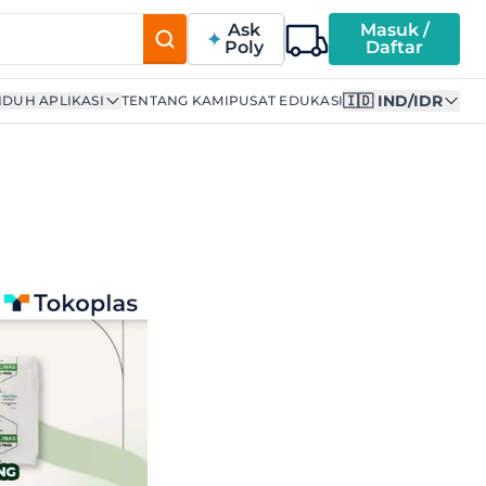
Ask
Masuk /
Poly
Daftar
🇮🇩 IND/IDR
DUH APLIKASI
TENTANG KAMI
PUSAT EDUKASI