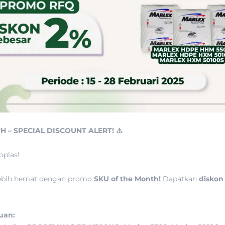
 – SPECIAL DISCOUNT ALERT! ⚠️
oplas!
 lebih hemat dengan promo
SKU of the Month!
Dapatkan
diskon
uan: