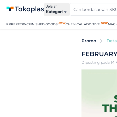
Jelajahi
Kategori
PP
PE
PET
PVC
FINISHED GOODS
CHEMICAL ADDITIVE
MACH
Promo
Deta
FEBRUARY
Diposting pada 14 