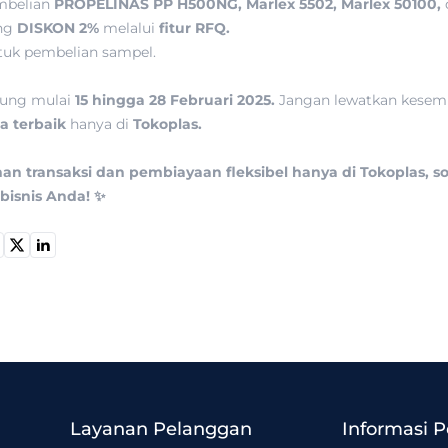
mbelian
PROPELINAS PP H500NG, Marlex 5502, Marlex 50100,
ung
DISKON 2%
melalui
fitur RFQ.
uk pembelian sampel.
sung mulai
15 hingga 28 Februari 2025.
Jangan lewatkan kesem
a terbaik
hanya di
Tokoplas.
 transaksi dan pembiayaan fleksibel hanya di Tokoplas, so
bisnis Anda! ✨
Layanan Pelanggan
Informasi 