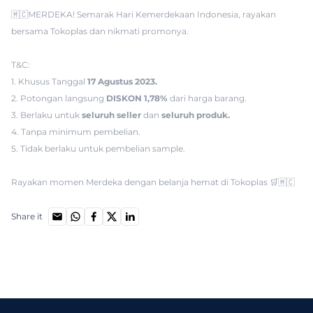
🇲🇨MERDEKA! Semarak Hari Kemerdekaan Indonesia, rayakan
bersama Tokoplas dan nikmati promonya.
T&C:
1. Khusus Tanggal
17 Agustus 2023.
2. Potongan langsung
DISKON 1,78%
dari harga barang.
3. Berlaku untuk
seluruh seller
dan
seluruh produk.
4. Tanpa minimum pembelian.
5. Tidak berlaku untuk pembelian sample.
Rayakan momen Merdeka dengan belanja hemat di Tokoplas 🛒🇲🇨
Share it