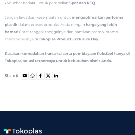
•
Voucher berlaku untuk pembelian
Spot dan RFQ
Jangan lewatkan kesempatan untuk
mengoptimalkan performa
plastik
dalam proses produksi Anda dengan
harga yang lebih
hemat!
Catat tanggal-tanggalnya dan nantikan promo-promo
menarik lainnya di
Tokoplas Product Exclusive Day.
Rasakan kemudahan transaksi serta pembiayaan fleksibel hanya di
Tokoplas, solusi terpercaya untuk kebutuhan bisnis Anda.
Share it