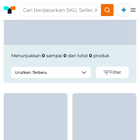
Op
Product Seller | Tokoplas
Menunjukkan
0
sampai
0
dari total
0
produk
Filter
Urutkan :
Terbaru