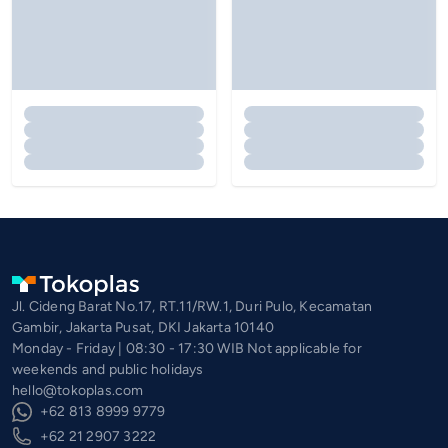
Jl. Cideng Barat No.17, RT.11/RW.1, Duri Pulo, Kecamatan
Gambir, Jakarta Pusat, DKI Jakarta 10140
Monday - Friday | 08:30 - 17:30 WIB Not applicable for
weekends and public holidays
hello@tokoplas.com
+62 813 8999 9779
+62 21 2907 3222