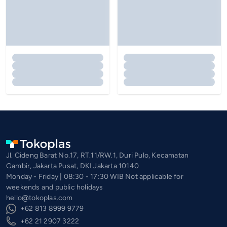
Jl. Cideng Barat No.17, RT.11/RW.1, Duri Pulo, Kecamatan
Gambir, Jakarta Pusat, DKI Jakarta 10140
Monday - Friday | 08:30 - 17:30 WIB Not applicable for
weekends and public holidays
hello@tokoplas.com
+62 813 8999 9779
+62 21 2907 3222