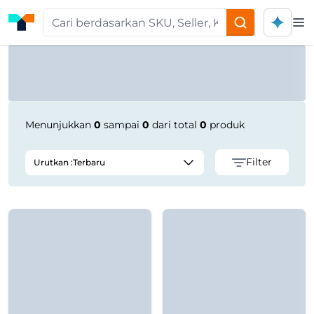
Op
Product Seller | Tokoplas
Menunjukkan
0
sampai
0
dari total
0
produk
Filter
Urutkan :
Terbaru