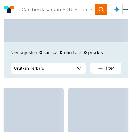
Op
Product Seller | Tokoplas
Menunjukkan
0
sampai
0
dari total
0
produk
Filter
Urutkan :
Terbaru