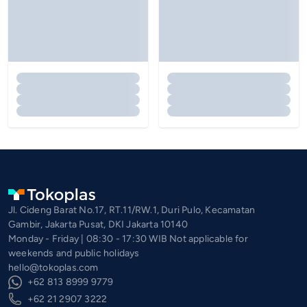
Jl. Cideng Barat No.17, RT.11/RW.1, Duri Pulo, Kecamatan
Gambir, Jakarta Pusat, DKI Jakarta 10140
Monday - Friday | 08:30 - 17:30 WIB Not applicable for
weekends and public holidays
hello@tokoplas.com
+62 813 8999 9779
+62 21 2907 3222