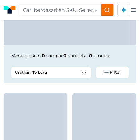
Op
Product Seller | Tokoplas
Menunjukkan
0
sampai
0
dari total
0
produk
Filter
Urutkan :
Terbaru