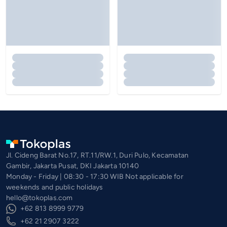
Jl. Cideng Barat No.17, RT.11/RW.1, Duri Pulo, Kecamatan
Gambir, Jakarta Pusat, DKI Jakarta 10140
Monday - Friday | 08:30 - 17:30 WIB Not applicable for
weekends and public holidays
hello@tokoplas.com
+62 813 8999 9779
+62 21 2907 3222