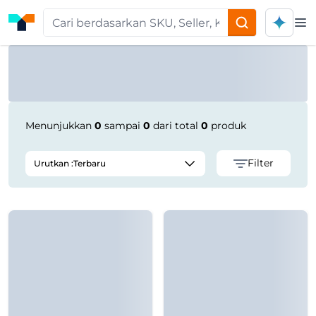
Op
Product Seller | Tokoplas
Menunjukkan
0
sampai
0
dari total
0
produk
Filter
Urutkan :
Terbaru