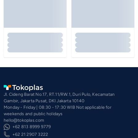
Jl. Cideng Barat No.17, RT.11/RW.1, Duri Pulo, Kecamatan
Gambir, Jakarta Pusat, DKI Jakarta 10140
Monday - Friday | 08:30 - 17:30 WIB Not applicable for
weekends and public holidays
hello@tokoplas.com
+62 813 8999 9779
+62 21 2907 3222