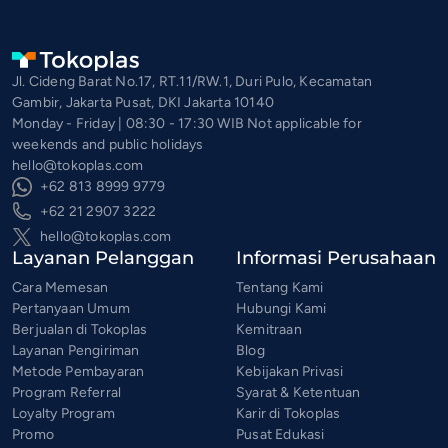
Jl. Cideng Barat No.17, RT.11/RW.1, Duri Pulo, Kecamatan
Gambir, Jakarta Pusat, DKI Jakarta 10140
Monday - Friday | 08:30 - 17:30 WIB Not applicable for
weekends and public holidays
hello@tokoplas.com
+62 813 8999 9779
+62 21 2907 3222
hello@tokoplas.com
Layanan Pelanggan
Informasi Perusahaan
Cara Memesan
Tentang Kami
Pertanyaan Umum
Hubungi Kami
Berjualan di Tokoplas
Kemitraan
Layanan Pengiriman
Blog
Metode Pembayaran
Kebijakan Privasi
Program Referral
Syarat & Ketentuan
Loyalty Program
Karir di Tokoplas
Promo
Pusat Edukasi