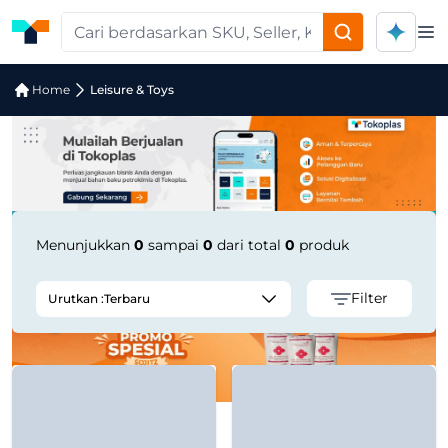
Op
Jual Leisure & Toys | Supplier Terper
Home
Leisure & Toys
Menunjukkan
0
sampai
0
dari total
0
produk
Filter
Urutkan :
Terbaru