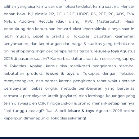
pilihan yang bisa kamu cari dari lokasi terdekat kamu saat ini. Mencari
bahan baku biji plastik PP, PE, LDPE, HDPE, PS, PET, PC, ABS, EVA,
Nylon, Additive, Recycle (daur ulang), PVC, Masterbatch, Mesin
pendukung dan kebutuhan industri plastik/petrokimia lainnya saat ini
lebih mudah, cepat & praktis di Tokoplas. Dapatkan keamanan,
kenyamanan, dan keuntungan dari harga & kualitas yang terbaik dari
online shopping. Ingin cek berapa harga terbaru
leisure & toys
Agustus
2026 di pasaran saat ini? Kamu bisa daftar akun dan cek selengkapnya
di Tokoplas. Apalagi kamu bisa menikmati pengalaman membeli
kebutuhan produksi
leisure & toys
di Tokoplas dengan fleksibel,
menyenangkan, dan hemat karena pengiriman tepat waktu setelah
pembayaran, bebas ongkir, metode pembayaran yang bervariasi
termasuk pembiayaan kredit (paylater) oleh lembaga keuangan yang
telah diawasi oleh OJK hingga diskon & promo menarik setiap harinya!
Jadi tunggu apalagi? Jual & beli
leisure & toys
Agustus 2026 online
kapanpun dimanapun di Tokoplas sekarang!