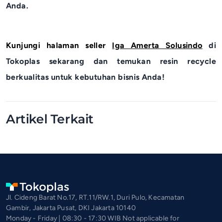
Anda.
Kunjungi halaman seller
Iga Amerta Solusindo
di
Tokoplas sekarang dan temukan resin recycle
berkualitas untuk kebutuhan bisnis Anda!
Artikel Terkait
Jl. Cideng Barat No.17, RT.11/RW.1, Duri Pulo, Kecamatan
Gambir, Jakarta Pusat, DKI Jakarta 10140
Monday - Friday | 08:30 - 17:30 WIB Not applicable for