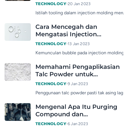
Ketahui
•
TECHNOLOGY
20 Jan 2023
Istilah tooling dalam injection molding mer
Cara Mencegah dan
Mengatasi Injection
Molding Bubbles
•
TECHNOLOGY
13 Jan 2023
Kemunculan bubble pada injection molding cu
Memahami Pengaplikasian
Talc Powder untuk
Modifikasi Plastik
•
TECHNOLOGY
9 Jan 2023
Penggunaan talc powder pasti tak asing lagi b
Mengenal Apa Itu Purging
Compound dan
Kegunaannya Pada
•
TECHNOLOGY
6 Jan 2023