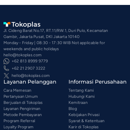
Jl. Cideng Barat No.17, RT.11/RW.1, Duri Pulo, Kecamatan
Gambir, Jakarta Pusat, DKI Jakarta 10140
Monday - Friday | 08:30 - 17:30 WIB Not applicable for
weekends and public holidays
hello@tokoplas.com
+62 813 8999 9779
+62 21 2907 3222
hello@tokoplas.com
Layanan Pelanggan
Informasi Perusahaan
Cara Memesan
Tentang Kami
Pertanyaan Umum
Hubungi Kami
Berjualan di Tokoplas
Kemitraan
Layanan Pengiriman
Blog
Metode Pembayaran
Kebijakan Privasi
Program Referral
Syarat & Ketentuan
Loyalty Program
Karir di Tokoplas