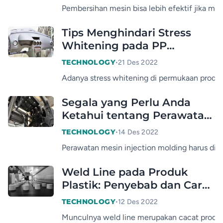
Pemrosesan Plastik
Pembersihan mesin bisa lebih efektif jika 
Tips Menghindari Stress
Whitening pada PP
Copolymer
•
TECHNOLOGY
21 Des 2022
Adanya stress whitening di permukaan produk
Segala yang Perlu Anda
Ketahui tentang Perawatan
Mesin Injection Molding
•
TECHNOLOGY
14 Des 2022
Perawatan mesin injection molding harus dila
Weld Line pada Produk
Plastik: Penyebab dan Cara
Mengatasinya
•
TECHNOLOGY
12 Des 2022
Munculnya weld line merupakan cacat produks