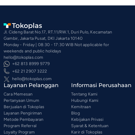
Jl. Cideng Barat No.17, RT.11/RW.1, Duri Pulo, Kecamatan
Gambir, Jakarta Pusat, DKI Jakarta 10140
Monday - Friday | 08:30 - 17:30 WIB Not applicable for
weekends and public holidays
hello@tokoplas.com
+62 813 8999 9779
+62 21 2907 3222
hello@tokoplas.com
Layanan Pelanggan
Informasi Perusahaan
Cara Memesan
Tentang Kami
Pertanyaan Umum
Hubungi Kami
Berjualan di Tokoplas
Kemitraan
Layanan Pengiriman
Blog
Metode Pembayaran
Kebijakan Privasi
Program Referral
Syarat & Ketentuan
Loyalty Program
Karir di Tokoplas