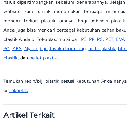
harus dipertimbangkan sebelum penerapannya.
Jelajahi
website kami untuk menemukan berbagai informasi
menarik terkait plastik lainnya. Bagi pebisnis plastik,
Anda juga bisa mencari berbagai kebutuhan bahan baku
plastik Anda di Tokoplas, mulai dari
PE
,
PP
,
PS
,
PET
,
EVA
,
PC
,
ABS
,
Nylon
,
biji plastik daur ulang
,
aditif plastik
,
film
plastik
, dan
pallet plastik
.
Temukan resin/biji plastik sesuai kebutuhan Anda hanya
di
Tokoplas
!
Artikel Terkait