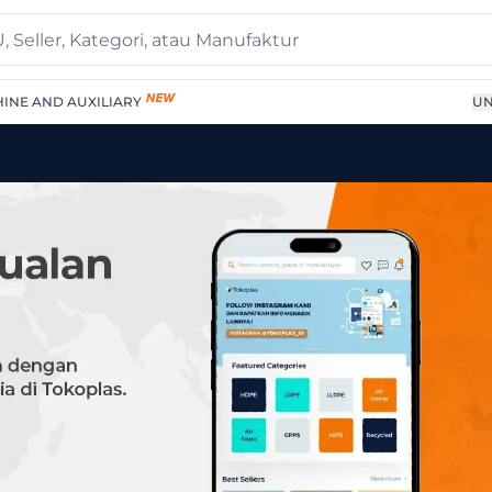
INE AND AUXILIARY
UN
ic-bags-and-sheets" di 