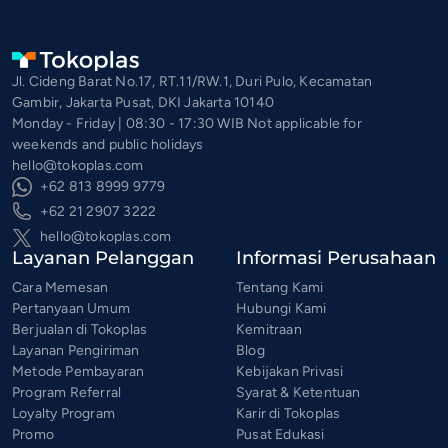
Jl. Cideng Barat No.17, RT.11/RW.1, Duri Pulo, Kecamatan
Gambir, Jakarta Pusat, DKI Jakarta 10140
Monday - Friday | 08:30 - 17:30 WIB Not applicable for
weekends and public holidays
hello@tokoplas.com
+62 813 8999 9779
+62 21 2907 3222
hello@tokoplas.com
Layanan Pelanggan
Informasi Perusahaan
Cara Memesan
Tentang Kami
Pertanyaan Umum
Hubungi Kami
Berjualan di Tokoplas
Kemitraan
Layanan Pengiriman
Blog
Metode Pembayaran
Kebijakan Privasi
Program Referral
Syarat & Ketentuan
Loyalty Program
Karir di Tokoplas
Promo
Pusat Edukasi