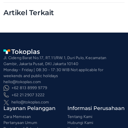
Artikel Terkait
Jl. Cideng Barat No.17, RT.11/RW.1, Duri Pulo, Kecamatan
Gambir, Jakarta Pusat, DKI Jakarta 10140
Monday - Friday | 08:30 - 17:30 WIB Not applicable for
weekends and public holidays
hello@tokoplas.com
+62 813 8999 9779
+62 21 2907 3222
hello@tokoplas.com
Layanan Pelanggan
Informasi Perusahaan
Cara Memesan
Tentang Kami
Pertanyaan Umum
Hubungi Kami