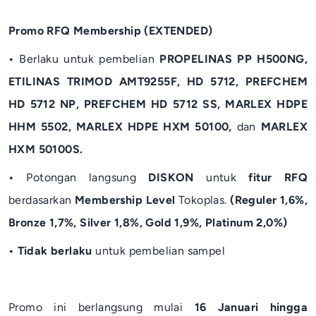
Promo RFQ Membership (EXTENDED)
•⁠ ⁠
Berlaku untuk pembelian
PROPELINAS PP H500NG,
ETILINAS TRIMOD AMT9255F, HD 5712, PREFCHEM
HD 5712 NP, PREFCHEM HD 5712 SS, MARLEX HDPE
HHM 5502, MARLEX HDPE HXM 50100,
dan
MARLEX
HXM 50100S.
•⁠
⁠Potongan langsung
DISKON
untuk
fitur RFQ
berdasarkan
Membership Level
Tokoplas.
(Reguler 1,6%,
Bronze 1,7%, Silver 1,8%, Gold 1,9%, Platinum 2,0%)
•⁠ ⁠Tidak berlaku
untuk pembelian sampel
Promo ini berlangsung mulai
16 Januari hingga