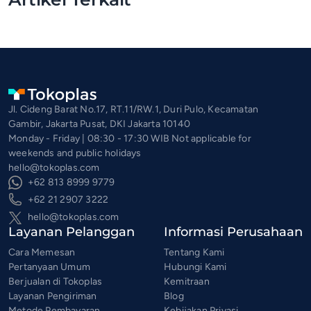
Jl. Cideng Barat No.17, RT.11/RW.1, Duri Pulo, Kecamatan
Gambir, Jakarta Pusat, DKI Jakarta 10140
Monday - Friday | 08:30 - 17:30 WIB Not applicable for
weekends and public holidays
hello@tokoplas.com
+62 813 8999 9779
+62 21 2907 3222
hello@tokoplas.com
Layanan Pelanggan
Informasi Perusahaan
Cara Memesan
Tentang Kami
Pertanyaan Umum
Hubungi Kami
Berjualan di Tokoplas
Kemitraan
Layanan Pengiriman
Blog
Metode Pembayaran
Kebijakan Privasi