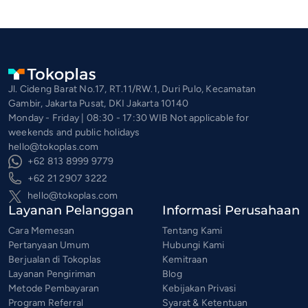
Jl. Cideng Barat No.17, RT.11/RW.1, Duri Pulo, Kecamatan
Gambir, Jakarta Pusat, DKI Jakarta 10140
Monday - Friday | 08:30 - 17:30 WIB Not applicable for
weekends and public holidays
hello@tokoplas.com
+62 813 8999 9779
+62 21 2907 3222
hello@tokoplas.com
Layanan Pelanggan
Informasi Perusahaan
Cara Memesan
Tentang Kami
Pertanyaan Umum
Hubungi Kami
Berjualan di Tokoplas
Kemitraan
Layanan Pengiriman
Blog
Metode Pembayaran
Kebijakan Privasi
Program Referral
Syarat & Ketentuan