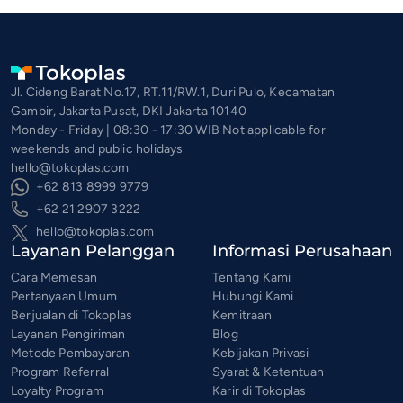
Jl. Cideng Barat No.17, RT.11/RW.1, Duri Pulo, Kecamatan
Gambir, Jakarta Pusat, DKI Jakarta 10140
Monday - Friday | 08:30 - 17:30 WIB Not applicable for
weekends and public holidays
hello@tokoplas.com
+62 813 8999 9779
+62 21 2907 3222
hello@tokoplas.com
Layanan Pelanggan
Informasi Perusahaan
Cara Memesan
Tentang Kami
Pertanyaan Umum
Hubungi Kami
Berjualan di Tokoplas
Kemitraan
Layanan Pengiriman
Blog
Metode Pembayaran
Kebijakan Privasi
Program Referral
Syarat & Ketentuan
Loyalty Program
Karir di Tokoplas