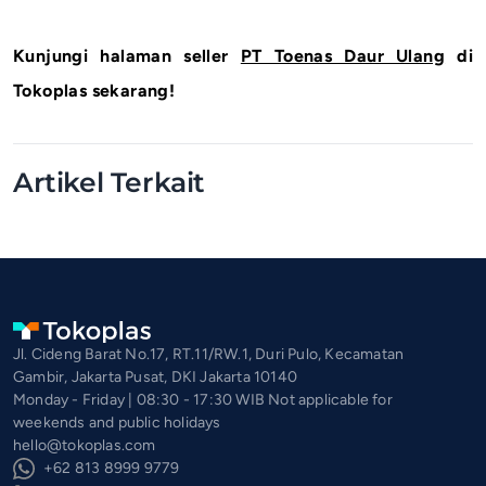
Kunjungi halaman seller
PT Toenas Daur Ulang
di
Tokoplas sekarang!
Artikel Terkait
Jl. Cideng Barat No.17, RT.11/RW.1, Duri Pulo, Kecamatan
Gambir, Jakarta Pusat, DKI Jakarta 10140
Monday - Friday | 08:30 - 17:30 WIB Not applicable for
weekends and public holidays
hello@tokoplas.com
+62 813 8999 9779