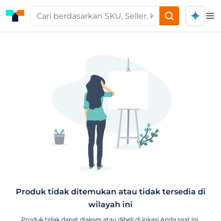
Op
Produk tidak ditemukan atau tidak tersedia di
wilayah ini
Produk tidak dapat diakses atau dibeli di lokasi Anda saat ini.