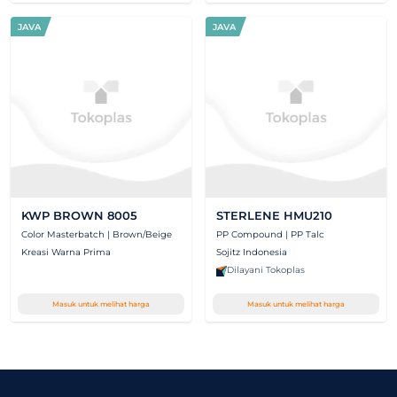
JAVA
JAVA
KWP BROWN 8005
STERLENE HMU210
Color Masterbatch | Brown/Beige
PP Compound | PP Talc
Kreasi Warna Prima
Sojitz Indonesia
Dilayani Tokoplas
Masuk untuk melihat harga
Masuk untuk melihat harga