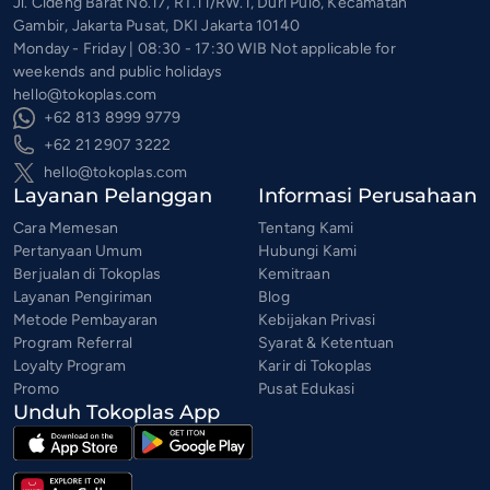
Jl. Cideng Barat No.17, RT.11/RW.1, Duri Pulo, Kecamatan
Gambir, Jakarta Pusat, DKI Jakarta 10140
Monday - Friday | 08:30 - 17:30 WIB Not applicable for
weekends and public holidays
hello@tokoplas.com
+62 813 8999 9779
+62 21 2907 3222
hello@tokoplas.com
Layanan Pelanggan
Informasi Perusahaan
Cara Memesan
Tentang Kami
Pertanyaan Umum
Hubungi Kami
Berjualan di Tokoplas
Kemitraan
Layanan Pengiriman
Blog
Metode Pembayaran
Kebijakan Privasi
Program Referral
Syarat & Ketentuan
Loyalty Program
Karir di Tokoplas
Promo
Pusat Edukasi
Unduh Tokoplas App