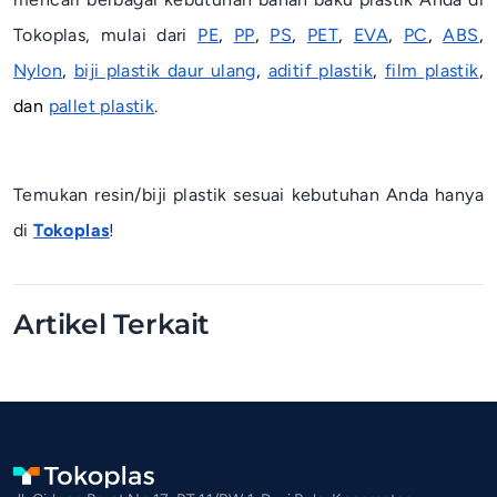
Tokoplas, mulai dari
PE
,
PP
,
PS
,
PET
,
EVA
,
PC
,
ABS
,
Nylon
,
biji plastik daur ulang
,
aditif plastik
,
film plastik
,
dan
pallet plastik
.
Temukan resin/biji plastik sesuai kebutuhan Anda hanya
di
Tokoplas
!
Artikel Terkait