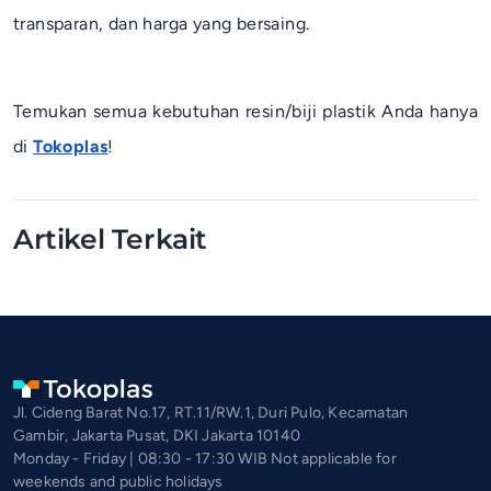
transparan, dan harga yang bersaing.
Temukan semua kebutuhan resin/biji plastik Anda hanya
di
Tokoplas
!
Artikel Terkait
Jl. Cideng Barat No.17, RT.11/RW.1, Duri Pulo, Kecamatan
Gambir, Jakarta Pusat, DKI Jakarta 10140
Monday - Friday | 08:30 - 17:30 WIB Not applicable for
weekends and public holidays