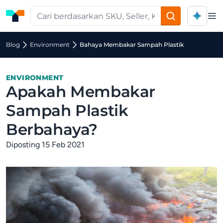
Op
Blog
Environment
Bahaya Membakar Sampah Plastik
ENVIRONMENT
Apakah Membakar
Sampah Plastik
Berbahaya?
Diposting 15 Feb 2021