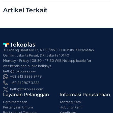
Artikel Terkait
Jl. Cideng Barat No.17, RT.11/RW.1, Duri Pulo, Kecamatan
Gambir, Jakarta Pusat, DKI Jakarta 10140
Monday - Friday | 08:30 - 17:30 WIB Not applicable for
weekends and public holidays
hello@tokoplas.com
+62 813 8999 9779
+62 21 2907 3222
hello@tokoplas.com
Layanan Pelanggan
Informasi Perusahaan
Cara Memesan
Tentang Kami
Pertanyaan Umum
Hubungi Kami
Berjualan di Tokoplas
Kemitraan