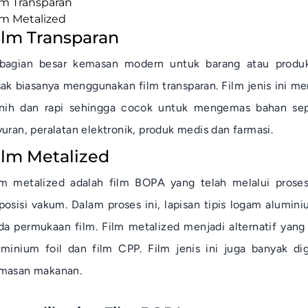
lm Transparan
lm
Metalized
ilm Transparan
bagian besar kemasan modern untuk barang atau prod
sak biasanya menggunakan film transparan. Film jenis ini me
rnih dan rapi sehingga cocok untuk mengemas bahan sep
yuran, peralatan elektronik, produk medis dan farmasi.
ilm Metalized
lm
metalized
adalah film BOPA yang telah melalui prose
posisi vakum. Dalam proses ini, lapisan tipis logam alumin
da permukaan film. Film metalized menjadi alternatif yang
uminium foil
dan film CPP. Film jenis ini juga banyak d
masan makanan.