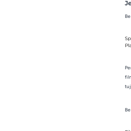
J
Be
Sp
Pl
Pe
fi
tuj
Be