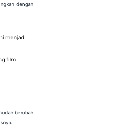
dingkan dengan
ni menjadi
ng film
 mudah berubah
isnya.