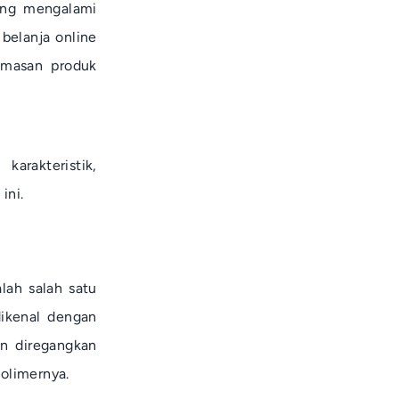
dang mengalami
 belanja
online
emasan produk
arakteristik,
ini.
lah salah satu
ikenal dengan
on diregangkan
olimernya.