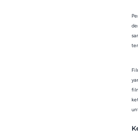
Pe
de
sa
ten
Fi
ya
fi
ke
un
K