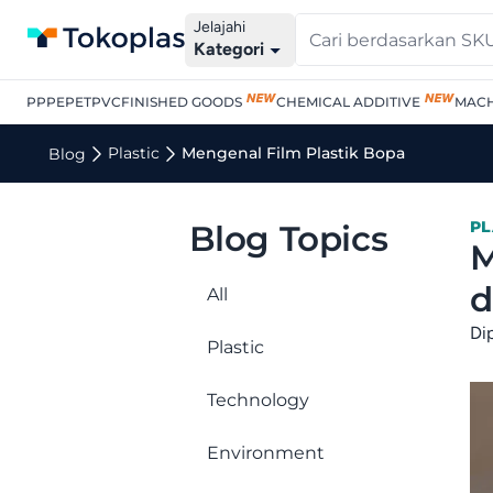
Jelajahi
Kategori
PP
PE
PET
PVC
FINISHED GOODS
CHEMICAL ADDITIVE
MACH
Plastic
Mengenal Film Plastik Bopa
Blog
PL
Blog Topics
M
d
All
Di
Plastic
Technology
Environment