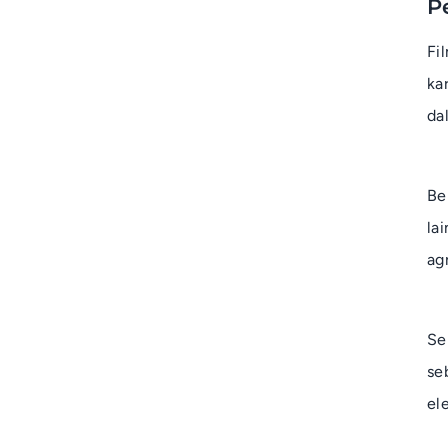
P
Fi
ka
da
Be
la
agr
Se
se
el