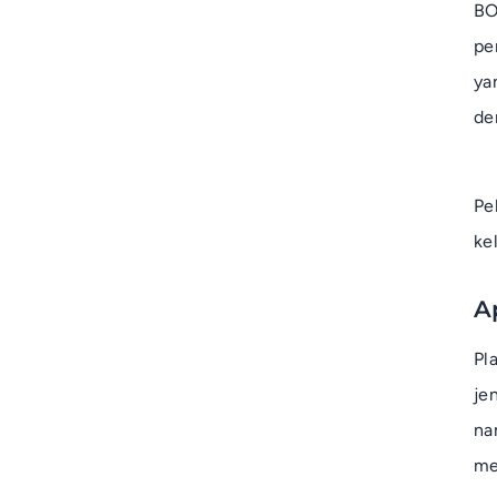
BO
pe
ya
de
Pe
ke
A
Pl
je
n
me