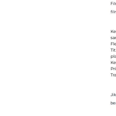
Fi
fi
Ke
sa
Fl
Ti
pl
Ke
Pr
Tr
Ji
be