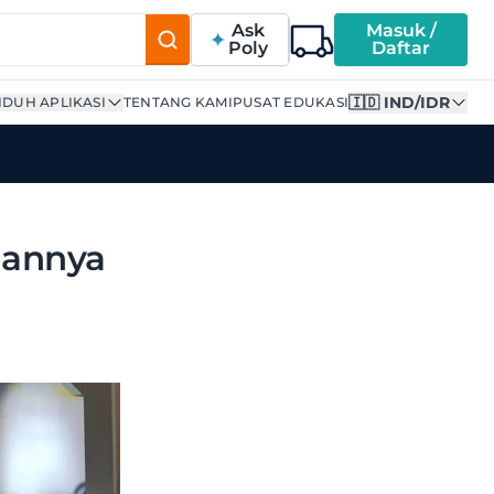
Ask
Masuk /
Poly
Daftar
🇮🇩 IND/IDR
DUH APLIKASI
TENTANG KAMI
PUSAT EDUKASI
hannya