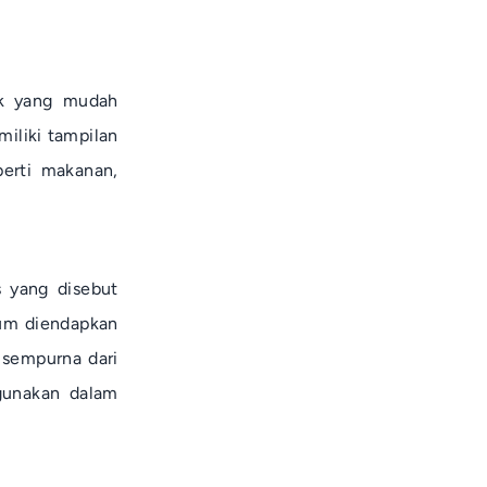
uk yang mudah
miliki tampilan
erti makanan,
s yang disebut
ium diendapkan
 sempurna dari
igunakan dalam