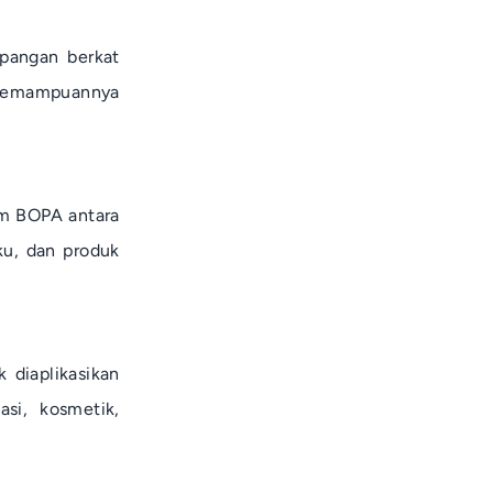
pangan berkat
a kemampuannya
lm BOPA antara
ku, dan produk
 diaplikasikan
si, kosmetik,