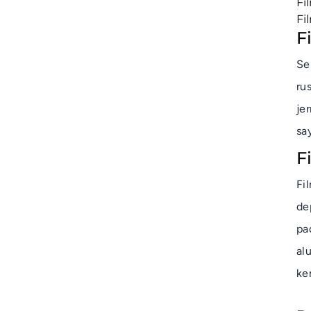
Fi
Fi
F
Se
ru
je
sa
F
Fi
de
pa
al
ke