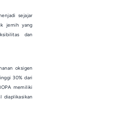
njadi sejajar
ik jernih yang
ibilitas dan
ahanan oksigen
inggi 30% dari
m BOPA memiliki
 diaplikasikan