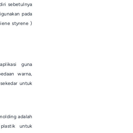
iri sebetulnya
digunakan pada
diene styrene
)
plikasi guna
edaan warna,
 sekedar untuk
molding
adalah
lastik untuk