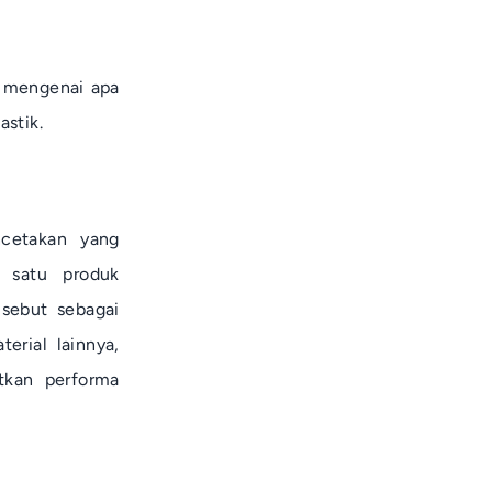
 mengenai apa
astik.
cetakan yang
 satu produk
isebut sebagai
erial lainnya,
tkan performa