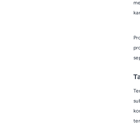
me
ka
Pr
pr
se
T
Te
su
ko
te