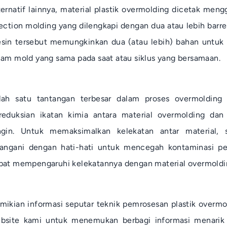
ternatif lainnya, material plastik
overmolding
dicetak meng
jection molding
yang dilengkapi dengan dua atau lebih
barre
sin tersebut memungkinkan dua (atau lebih) bahan untuk 
lam
mold
yang sama pada saat atau siklus yang bersamaan.
lah satu tantangan terbesar dalam proses
overmolding
p
reduksian ikatan kimia antara material
overmolding
dan 
ngin. Untuk memaksimalkan kelekatan antar material, s
tangani dengan hati-hati untuk mencegah kontaminasi p
pat mempengaruhi kelekatannya dengan material
overmoldi
mikian informasi seputar teknik pemrosesan plastik
overmo
bsite kami untuk menemukan berbagi informasi menarik t