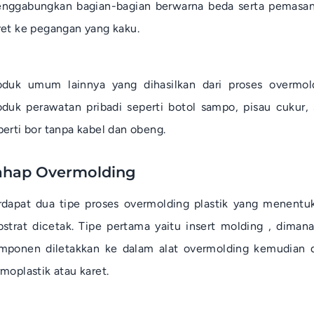
nggabungkan bagian-bagian berwarna beda serta pemasa
ret ke pegangan yang kaku.
oduk umum lainnya yang dihasilkan dari proses
overmol
oduk perawatan pribadi seperti botol sampo, pisau cukur, 
perti bor tanpa kabel dan obeng.
ahap Overmolding
rdapat dua tipe proses
overmolding
plastik yang menentu
bstrat dicetak. Tipe pertama yaitu
insert molding
, dimana
mponen diletakkan ke dalam alat
overmolding
kemudian di
rmoplastik atau karet.