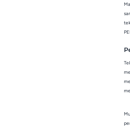
Ma
sa
te
PE
P
T
me
me
me
Mu
pe