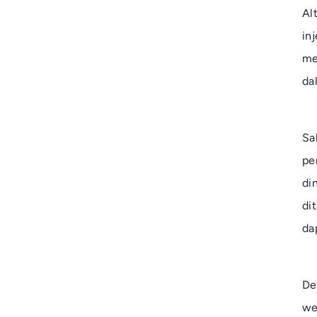
Al
in
me
da
Sa
pe
di
di
da
De
we