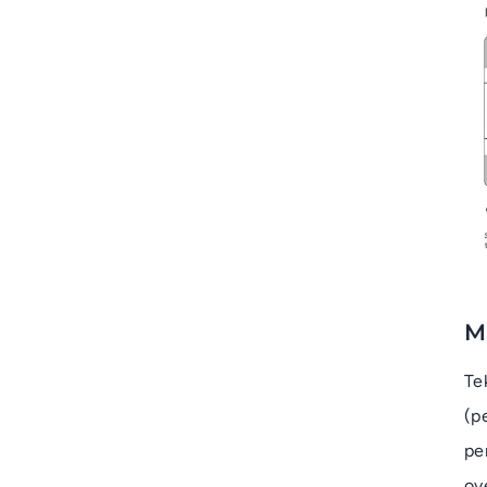
M
Te
(p
pe
ov