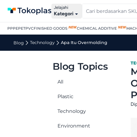
Jelajahi
Kategori
PP
PE
PET
PVC
FINISHED GOODS
CHEMICAL ADDITIVE
MACH
Technology
Apa Itu Overmolding
Blog
T
Blog Topics
M
O
All
P
Plastic
Di
Technology
Environment