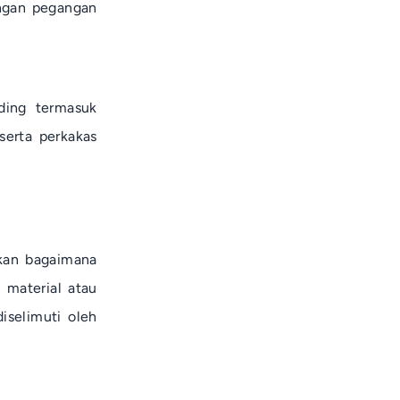
ngan pegangan
ding
termasuk
serta perkakas
kan bagaimana
 material atau
selimuti oleh