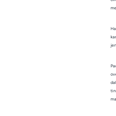
me
Ha
ka
je
Pa
ov
da
ti
ma