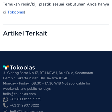
Temukan resin/biji plastik sesuai kebutuhan Anda hanya
di
Tokoplas
!
Artikel Terkait
Jl. Cideng Barat No.17, RT.11/RW.1, Duri Pulo, Kecamatan
Gambir, Jakarta Pusat, DKI Jakarta 10140
Monday - Friday | 08:30 - 17:30 WIB Not applicable for
weekends and public holidays
hello@tokoplas.com
+62 813 8999 9779
+62 21 2907 3222
hello@tokoplas.com