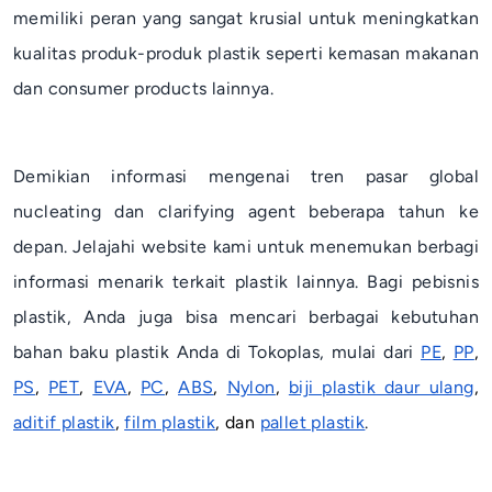
memiliki peran yang sangat krusial untuk meningkatkan
kualitas produk-produk plastik seperti kemasan makanan
dan
consumer products
lainnya.
Demikian informasi mengenai tren pasar global
nucleating
dan
clarifying agent
beberapa tahun ke
depan. Jelajahi website kami untuk menemukan berbagi
informasi menarik terkait plastik lainnya. Bagi pebisnis
plastik, Anda juga bisa mencari berbagai kebutuhan
bahan baku plastik Anda di Tokoplas, mulai dari
PE
,
PP
,
PS
,
PET
,
EVA
,
PC
,
ABS
,
Nylon
,
biji plastik daur ulang
,
aditif plastik
,
film plastik
, dan
pallet plastik
.